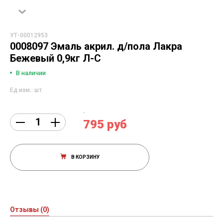
УТ-00012953
0008097 Эмаль акрил. д/пола Лакра
Бежевый 0,9кг Л-С
В наличии
Ед.изм.: шт
795 руб
В КОРЗИНУ
Отзывы (0)