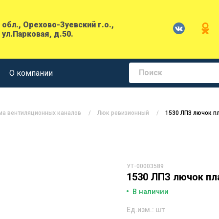
обл., Орехово-Зуевский г.о.,
 ул.Парковая, д.50.
О компании
ма вентиляционных каналов
Люк ревизионный
1530 ЛПЗ лючок п
УТ-00003589
1530 ЛПЗ лючок пл
В наличии
Ед.изм.: шт