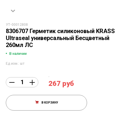
УТ-00012808
8306707 Герметик силиконовый KRASS
Ultraseal универсальный Бесцветный
260мл ЛС
В наличии
Ед.изм.: шт
267 руб
В КОРЗИНУ