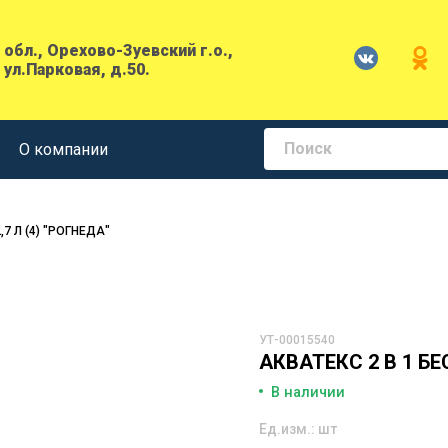
обл., Орехово-Зуевский г.о.,
 ул.Парковая, д.50.
О компании
,7 Л (4) "РОГНЕДА"
УТ-00015540
АКВАТЕКС 2 В 1 БЕ
В наличии
Ед.изм.: шт