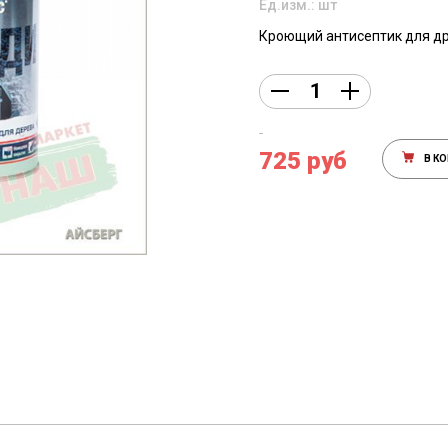
Ед.изм.: шт
Кроющий антисептик для д
725 руб
В К