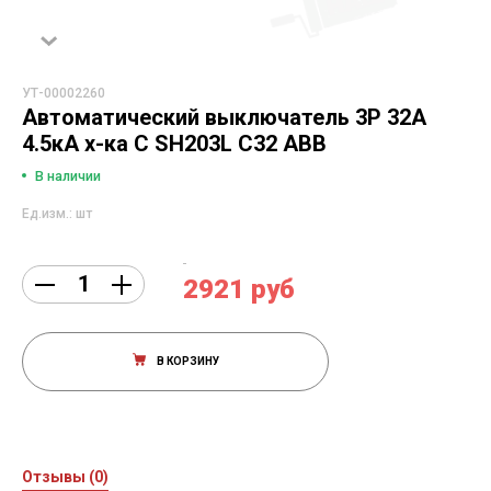
УТ-00002260
Автоматический выключатель 3Р 32А
4.5кА х-ка C SH203L C32 ABB
В наличии
Ед.изм.: шт
2921 руб
В КОРЗИНУ
Отзывы (0)