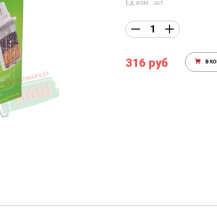
Ед.изм.: шт
316 руб
В К