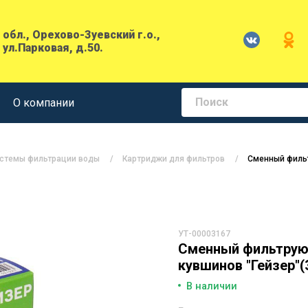
обл., Орехово-Зуевский г.о.,
 ул.Парковая, д.50.
О компании
стемы фильтрации воды
Картриджи для фильтров
Сменный фильт
УТ-00003167
Сменный фильтрую
кувшинов "Гейзер"(
В наличии